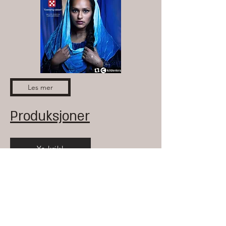
Les mer
Produksjoner
Ye krik!
Spor av dråper og røde nebb
Bandi